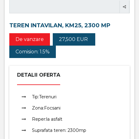
TEREN INTAVILAN, KM25, 2300 MP
De vanzare
27,500 EUR
Comision: 1.5%
DETALII OFERTA
Tip:
Terenuri
Zona:
Focsani
Reper:
la asfalt
Suprafata teren:
2300mp