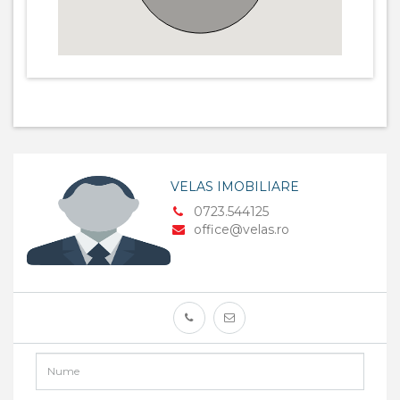
VELAS IMOBILIARE
0723.544125
office@velas.ro