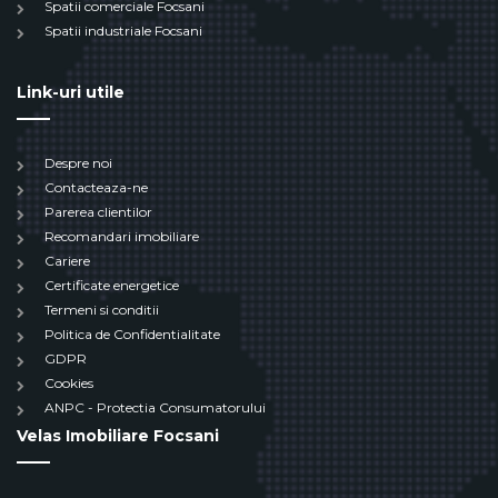
Spatii comerciale Focsani
Spatii industriale Focsani
Link-uri utile
Despre noi
Contacteaza-ne
Parerea clientilor
Recomandari imobiliare
Cariere
Certificate energetice
Termeni si conditii
Politica de Confidentialitate
GDPR
Cookies
ANPC - Protectia Consumatorului
Velas Imobiliare Focsani