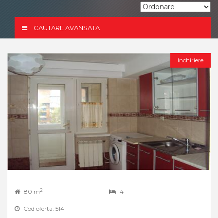
CAUTARE AVANSATA
Inchiriere
2
80 m
4
Cod oferta: 514