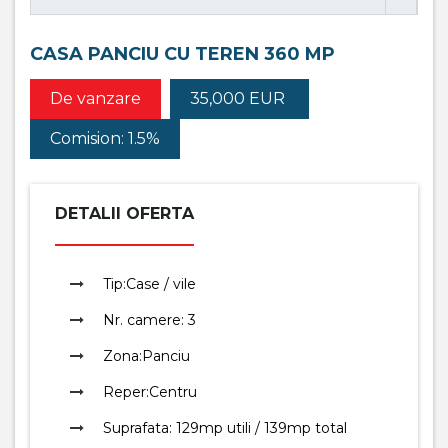
CASA PANCIU CU TEREN 360 MP
De vanzare
35,000 EUR
Comision: 1.5%
DETALII OFERTA
Tip:
Case / vile
Nr. camere:
3
Zona:
Panciu
Reper:
Centru
Suprafata:
129mp utili / 139mp total