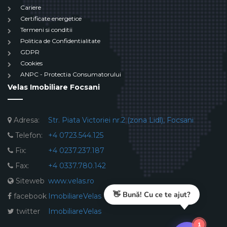
Cariere
Certificate energetice
Termeni si conditii
Politica de Confidentialitate
GDPR
Cookies
ANPC - Protectia Consumatorului
Velas Imobiliare Focsani
Adresa:
Str. Piata Victoriei nr.2 (zona Lidl), Focsani
Telefon:
+4 0723.544.125
Fix:
+4 0237.237.187
Fax:
+4 0337.780.142
Siteweb
www.velas.ro
👋 Bună! Cu ce te ajut?
facebook
ImobiliareVelas
twitter
ImobiliareVelas
1